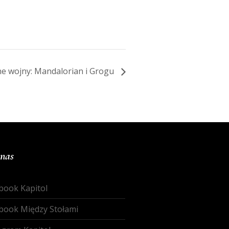
e wojny: Mandalorian i Grogu
 nas
book Kapitol
book Między Stołami