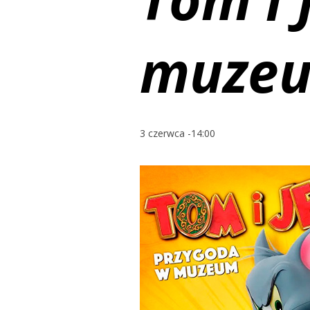
muze
3 czerwca -14:00