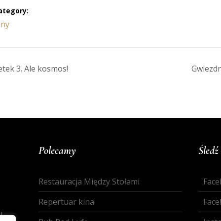
ategory:
jny
tek 3. Ale kosmos!
Gwiezdn
Polecamy
Śledź
Restauracja Między Stołami
Face
Repertuar kina
Face
l