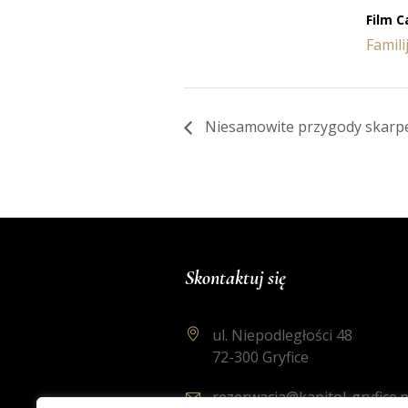
Film C
Famili
Niesamowite przygody skarpe
Skontaktuj się
ul. Niepodległości 48
72-300 Gryfice
rezerwacja@kapitol-gryfice.p