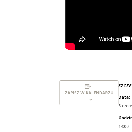
SZCZ
ZAPISZ W KALENDARZU
Data:
3 czer
Godzi
14:00 -