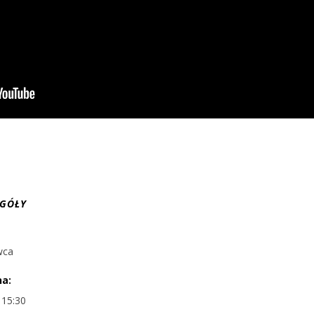
EGÓŁY
wca
na:
 15:30