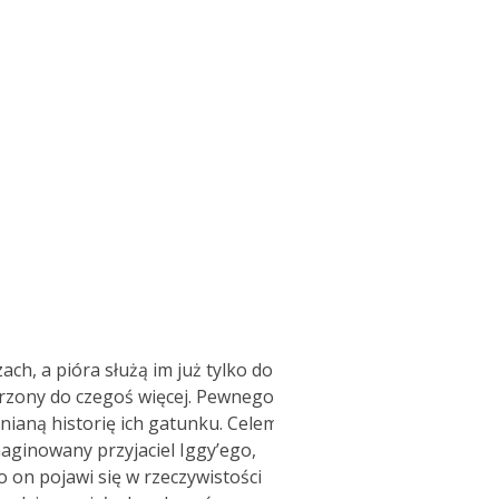
ch, a pióra służą im już tylko do
orzony do czegoś więcej. Pewnego
mnianą historię ich gatunku. Celem
maginowany przyjaciel Iggy’ego,
o on pojawi się w rzeczywistości