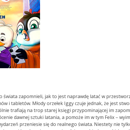
 świata zapomnieli, jak to jest naprawdę latać w przestworza
w i tabletów. Młody orzełek Iggy czuje jednak, że jest stw
lnie trafiają na trop starej księgi przypominającej im zapo
cenie dawnej sztuki latania, a pomoże im w tym Felix – wyi
darzeń przeniesie się do realnego świata. Niestety nie tylk