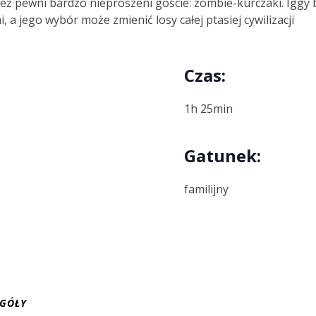
eż pewni bardzo nieproszeni goście: zombie-kurczaki. Iggy 
a jego wybór może zmienić losy całej ptasiej cywilizacji
Czas:
1h 25min
Gatunek:
familijny
EGÓŁY