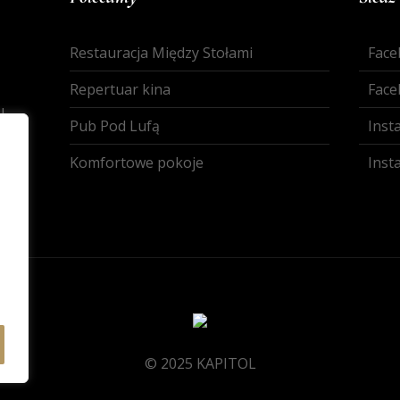
Restauracja Między Stołami
Face
Repertuar kina
Face
l
Pub Pod Lufą
Inst
Komfortowe pokoje
Inst
© 2025 KAPITOL