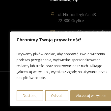
ul. Niepodległości 48
72-300 Gryfice
rezerwacja@kapitol-gryfice.p
Chronimy Twoją prywatność!
91 384 33 08
Używamy plików cookie, aby poprawić Twoje wrażenia
podczas przeglądania, wyświetlać spersonalizowane
reklamy lub treści oraz analizować nasz ruch. Klikając
„Akceptuj wszystko”, wyrażasz zgodę na używanie przez
nas plików cookie.
Dostosuj
Odrzuć
Akceptuj wszystkie