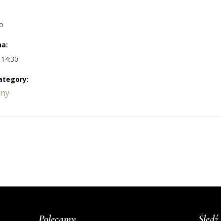
go
na:
 14:30
ategory:
jny
Polecamy
Śledź