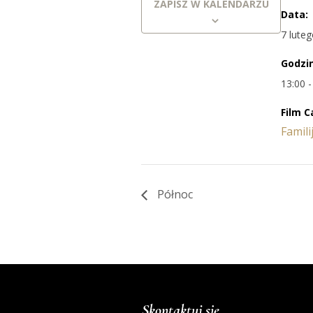
ZAPISZ W KALENDARZU
Data:
7 lute
Godzi
13:00 -
Film C
Famili
Północ
Skontaktuj się