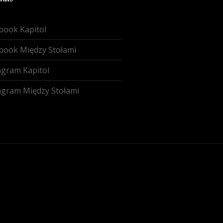
book Kapitol
book Między Stołami
agram Kapitol
agram Między Stołami