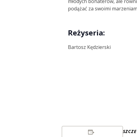
młodych bohaterów, ale równi
podążać za swoimi marzeniami, 
Reżyseria:
Bartosz Kędzierski
SZCZ