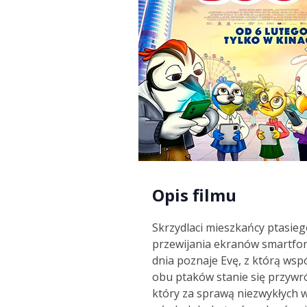
Opis filmu
Skrzydlaci mieszkańcy ptasiego
przewijania ekranów smartfonó
dnia poznaje Evę, z którą wspó
obu ptaków stanie się przywró
który za sprawą niezwykłych wy