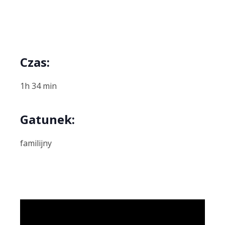
Czas:
1h 34 min
Gatunek:
familijny