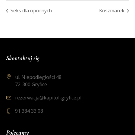
Seks dla opornych
Koszmarek
Skontaktuj się
ul. Niepodległości 48
72-300 Gryfice
rezerwacja@kapitol-gryfice.pl
91 384 33 08
Polecamy