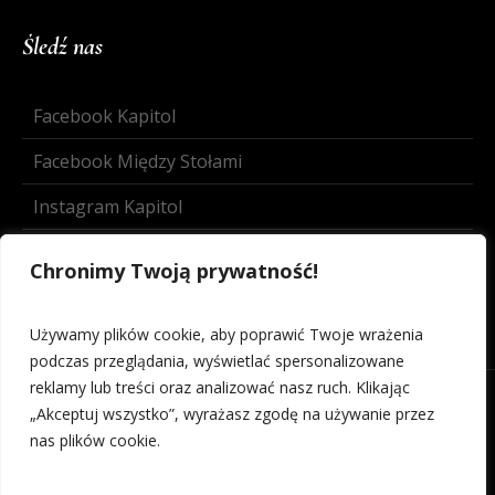
Śledź nas
Facebook Kapitol
Facebook Między Stołami
Instagram Kapitol
Instagram Między Stołami
Chronimy Twoją prywatność!
Używamy plików cookie, aby poprawić Twoje wrażenia
podczas przeglądania, wyświetlać spersonalizowane
reklamy lub treści oraz analizować nasz ruch. Klikając
„Akceptuj wszystko”, wyrażasz zgodę na używanie przez
nas plików cookie.